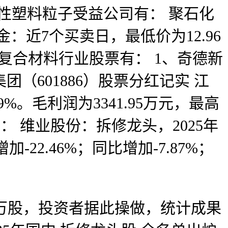
改性塑料粒子受益公司有： 聚石化
五金：近7个买卖日，最低价为12.96
龙复合材料行业股票有： 1、奇德新
集团（601886）股票分红记实 江
9%。毛利润为3341.95万元，最高
有： 维业股份：拆修龙头，2025年
22.46%；同比增加-7.87%；
.1万股，投资者据此操做，统计成果