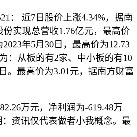
1： 近7日股价上涨4.34%，据南
份实现总营收1.76亿元，最高价
2023年5月30日，最高价为12.73
为：从板的有2家、中小板的有10
30日。最高价为3.01元，据南方财富
26万元，净利润为-619.48万
网声明：资讯仅代表做者小我概念。最