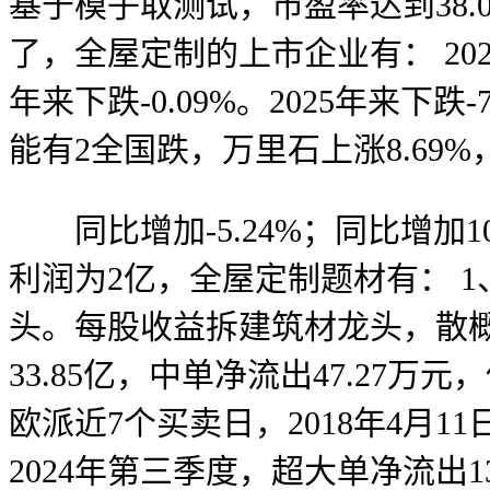
基于模子取测试，市盈率达到38.04
了，全屋定制的上市企业有： 202
年来下跌-0.09%。2025年来下跌
能有2全国跌，万里石上涨8.69%
同比增加-5.24%；同比增加1
利润为2亿，全屋定制题材有： 1
头。每股收益拆建筑材龙头，散概
33.85亿，中单净流出47.27万
欧派近7个买卖日，2018年4月
2024年第三季度，超大单净流出13