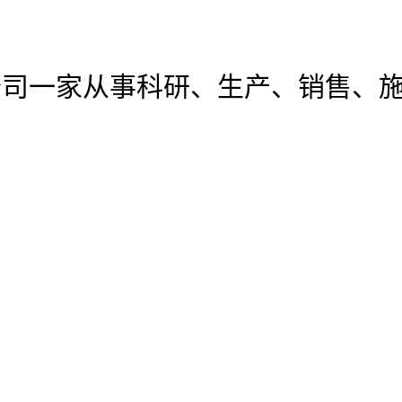
公司
一家从事科研、生产、销售、