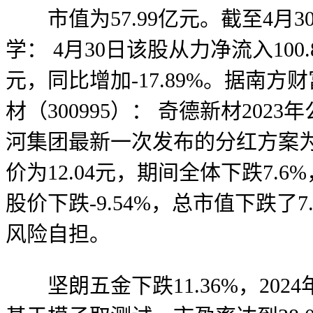
市值为57.99亿元。截至4月3
学： 4月30日该股从力净流入100
元，同比增加-17.89%。据南
材（300995）： 奇德新材202
河集团最新一次发布的分红方案为10派
价为12.04元，期间全体下跌7.6
股价下跌-9.54%，总市值下跌了7
风险自担。
坚朗五金下跌11.36%，202