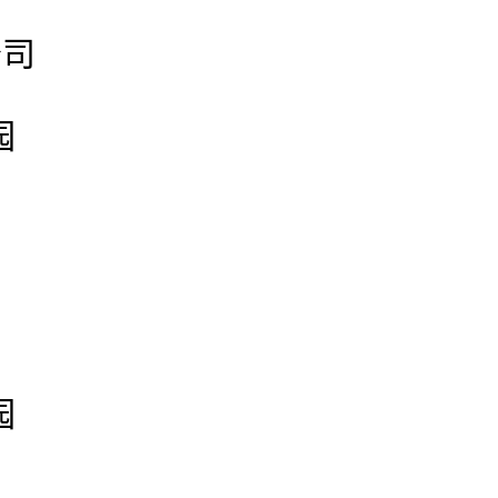
公司
园
园